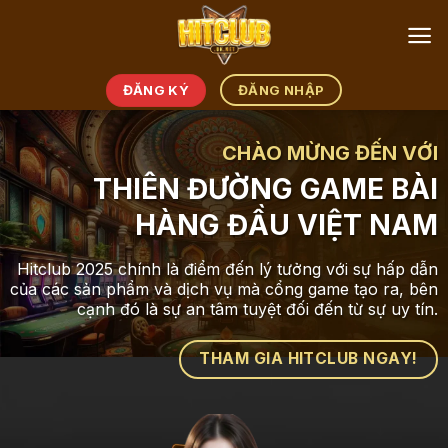
Chuyển
đến
nội
dung
ĐĂNG KÝ
ĐĂNG NHẬP
CHÀO MỪNG ĐẾN VỚI
THIÊN ĐƯỜNG GAME BÀI
HÀNG ĐẦU VIỆT NAM
Hitclub 2025 chính là điểm đến lý tưởng với sự hấp dẫn
của các sản phẩm và dịch vụ mà cổng game tạo ra, bên
cạnh đó là sự an tâm tuyệt đối đến từ sự uy tín.
THAM GIA HITCLUB NGAY!