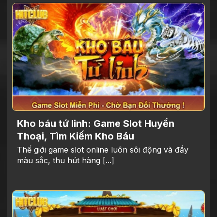
Kho báu tứ linh: Game Slot Huyền
Thoại, Tìm Kiếm Kho Báu
Thế giới game slot online luôn sôi động và đầy
màu sắc, thu hút hàng [...]