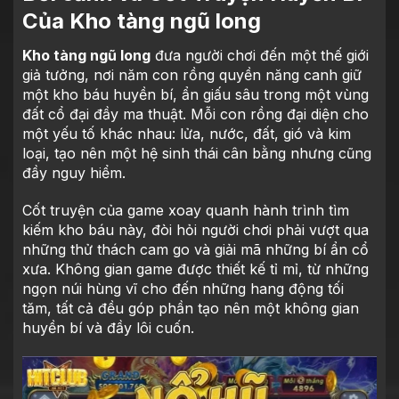
Của Kho tàng ngũ long
Kho tàng ngũ long
đưa người chơi đến một thế giới
giả tưởng, nơi năm con rồng quyền năng canh giữ
một kho báu huyền bí, ẩn giấu sâu trong một vùng
đất cổ đại đầy ma thuật. Mỗi con rồng đại diện cho
một yếu tố khác nhau: lửa, nước, đất, gió và kim
loại, tạo nên một hệ sinh thái cân bằng nhưng cũng
đầy nguy hiểm.
Cốt truyện của game xoay quanh hành trình tìm
kiếm kho báu này, đòi hỏi người chơi phải vượt qua
những thử thách cam go và giải mã những bí ẩn cổ
xưa. Không gian game được thiết kế tỉ mỉ, từ những
ngọn núi hùng vĩ cho đến những hang động tối
tăm, tất cả đều góp phần tạo nên một không gian
huyền bí và đầy lôi cuốn.