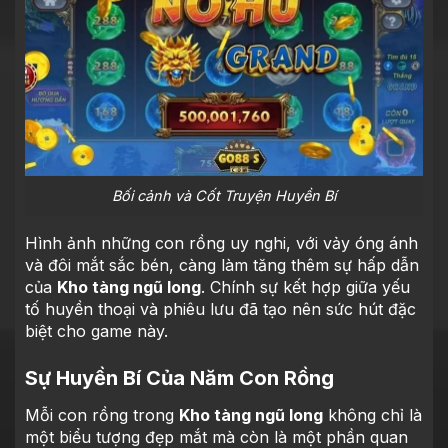
Bối cảnh và Cốt Truyện Huyền Bí
Hình ảnh những con rồng uy nghi, với vảy óng ánh
và đôi mắt sắc bén, càng làm tăng thêm sự hấp dẫn
của
Kho tàng ngũ long
. Chính sự kết hợp giữa yếu
tố huyền thoại và phiêu lưu đã tạo nên sức hút đặc
biệt cho game này.
Sự Huyền Bí Của Năm Con Rồng
Mỗi con rồng trong
Kho tàng ngũ long
không chỉ là
một biểu tượng đẹp mắt mà còn là một phần quan