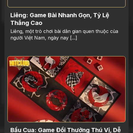
Liêng: Game Bài Nhanh Gọn, Tỷ Lệ
Thắng Cao
Liêng, một trò chơi bài dân gian quen thuộc của
người Việt Nam, ngày nay [...]
Bầu Cua: Game Đổi Thưởng Thú Vị, Dễ