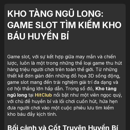
KHO TÀNG NGŨ LONG:
GAME SLOT TÌM KIẾM KHO
BÁU HUYỀN BÍ
Game slot, với sự kết hợp giữa may mắn và chiến
lược, luôn là một trong những thể loại game thu hút
hàng triệu người chơi trên toàn thế giới. Từ những
thiết kế đơn giản đến những đồ họa 3D sống động,
game slot mang đến trải nghiệm giải trí đa dạng và
cơ hội thắng lớn hấp dẫn. Trong số đó,
Kho tàng
ngũ long
tại
HitClub
nổi bật như một viên ngọc quý,
với chủ đề huyền bí và lối chơi cuốn hút, hứa hẹn
đưa người chơi vào một cuộc phiêu lưu tìm kiếm
kho báu đầy kịch tính.
Bối cảnh và Cốt Truyện Huyền Bí