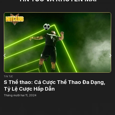
TIN TỨC
S Thể thao: Cá Cược Thể Thao Đa Dạng,
Tỷ Lệ Cược Hấp Dẫn
Tháng mười hai 11, 2024