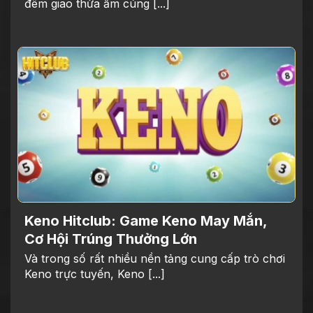
đêm giao thừa ấm cúng [...]
Keno Hitclub: Game Keno May Mắn,
Cơ Hội Trúng Thưởng Lớn
Và trong số rất nhiều nền tảng cung cấp trò chơi
Keno trực tuyến, Keno [...]