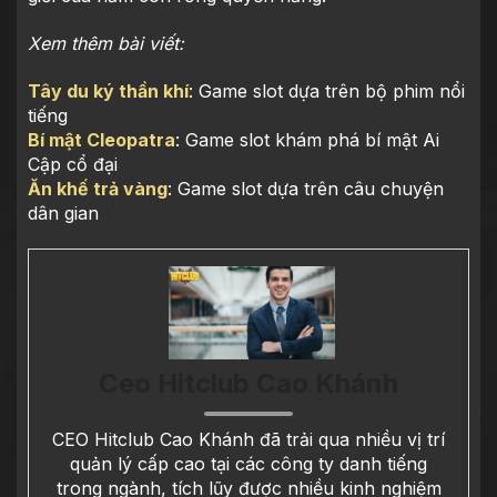
Xem thêm bài viết:
Tây du ký thần khí
: Game slot dựa trên bộ phim nổi
tiếng
Bí mật Cleopatra
: Game slot khám phá bí mật Ai
Cập cổ đại
Ăn khế trả vàng
: Game slot dựa trên câu chuyện
dân gian
Ceo Hitclub Cao Khánh
CEO Hitclub Cao Khánh đã trải qua nhiều vị trí
quản lý cấp cao tại các công ty danh tiếng
trong ngành, tích lũy được nhiều kinh nghiệm