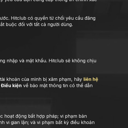
rước. Hitclub có quyền từ chối yêu cầu đăng
ắt buộc đối với tất cả người dùng.
ăng nhập và mật khẩu. Hitclub sẽ không chịu
 tài khoản của mình bị xâm phạm, hãy
liên hệ
 Điều kiện
về bảo mật thông tin có thể dẫn
các hoạt động bất hợp pháp; vi phạm bản
nh vi gian lận; và vi phạm bất kỳ điều khoản