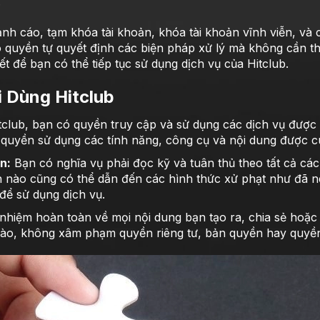
.
nh cáo, tạm khóa tài khoản, khóa tài khoản vĩnh viễn, và 
 quyền tự quyết định các biện pháp xử lý mà không cần th
yết để bạn có thể tiếp tục sử dụng dịch vụ của Hitclub.
 Dùng Hitclub
club, bạn có quyền truy cập và sử dụng các dịch vụ được
quyền sử dụng các tính năng, công cụ và nội dung được cu
n:
Bạn có nghĩa vụ phải đọc kỹ và tuân thủ theo tất cả cá
oản nào cũng có thể dẫn đến các hình thức xử phạt như đã 
 để sử dụng dịch vụ.
nhiệm hoàn toàn về mọi nội dung bạn tạo ra, chia sẻ hoặc 
ào, không xâm phạm quyền riêng tư, bản quyền hay quyền 