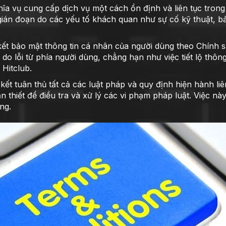
ĩa vụ cung cấp dịch vụ một cách ổn định và liên tục trong
ián đoạn do các yếu tố khách quan như sự cố kỹ thuật, bảo
ết bảo mật thông tin cá nhân của người dùng theo Chính s
do lỗi từ phía người dùng, chẳng hạn như việc tiết lộ thông
Hitclub.
kết tuân thủ tất cả các luật pháp và quy định hiện hành l
 thiết để điều tra và xử lý các vi phạm pháp luật. Việc 
ng.