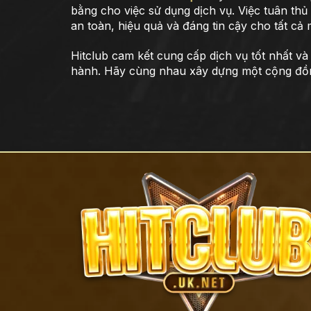
bằng cho việc sử dụng dịch vụ. Việc tuân thủ
an toàn, hiệu quả và đáng tin cậy cho tất cả 
Hitclub cam kết cung cấp dịch vụ tốt nhất và
hành. Hãy cùng nhau xây dựng một cộng đồng