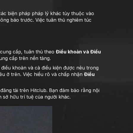
các biện pháp pháp lý khác tùy thuộc vào
ông báo trước. Việc tuân thủ nghiêm túc
 cung cấp, tuân thủ theo
Điều khoản và Điều
ng cấp trên nền tảng.
c điều khoản và cả điều kiện được nêu trong
nêu ở trên. Việc hiểu rõ và chấp nhận
Điều
đăng tải trên Hitclub. Bạn đảm bảo rằng nội
sở hữu trí tuệ của người khác.