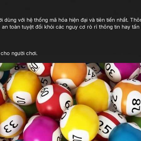
i dùng với hệ thống mã hóa hiện đại và tiên tiến nhất. Thô
n toàn tuyệt đối khỏi các nguy cơ rò rỉ thông tin hay t
cho người chơi.