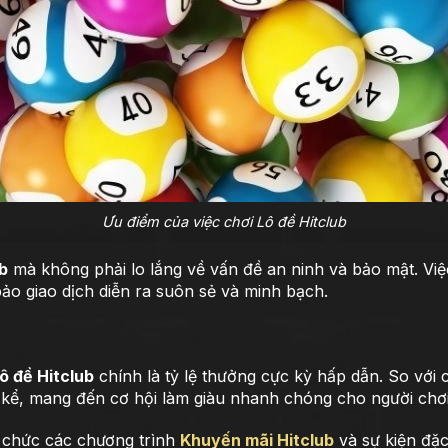
Ưu điểm của việc chơi Lô đề Hitclub
b
mà không phải lo lắng về vấn đề an ninh và bảo mật. Vi
ảo giao dịch diễn ra suôn sẻ và minh bạch.
ô đề Hitclub
chính là tỷ lệ thưởng cực kỳ hấp dẫn. So với c
kể, mang đến cơ hội làm giàu nhanh chóng cho người chơi
 chức các chương trình
Khuyến mãi Hitclub
và sự kiện đặc