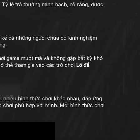
 Tỷ lệ trả thưởng minh bạch, rõ ràng, được
i, kể cả những người chưa có kinh nghiệm
ng.
chơi game mượt mà và không gặp bất kỳ khó
có thể tham gia vào các trò chơi
Lô đề
i nhiều hình thức chơi khác nhau, đáp ứng
ò chơi phù hợp với mình. Mỗi hình thức chơi