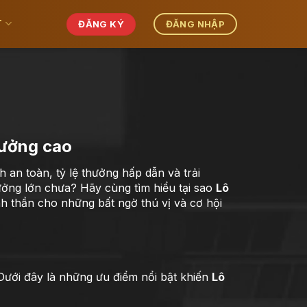
T
ĐĂNG KÝ
ĐĂNG NHẬP
thưởng cao
 an toàn, tỷ lệ thưởng hấp dẫn và trải
hưởng lớn chưa? Hãy cùng tìm hiểu tại sao
Lô
nh thần cho những bất ngờ thú vị và cơ hội
 Dưới đây là những ưu điểm nổi bật khiến
Lô