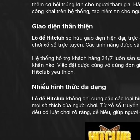
thêm cơ hội trúng lớn cho người tham gia. Hã
công khai trên hệ thống, tạo niềm tin cho ngư
Giao diện thân thiện
Lô đề Hitclub
sở hữu giao diện hiện đại, trự
chơi xổ số trực tuyến. Các tính năng được sắ
Hệ thống hỗ trợ khách hàng 24/7 luôn sẵn s
khăn nào. Việc đặt cược cũng vô cùng đơn giả
Hitclub
yêu thích.
Nhiều hình thức đa dạng
Lô đề Hitclub
không chỉ cung cấp các loại hì
mọi sở thích của người chơi. Từ xổ số truyền
đều có luật chơi rõ ràng, dễ hiểu, giúp người