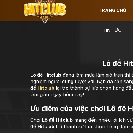
Chuyển
TRANG CHỦ
đến
nội
dung
TIN TỨC
Lô đề Hit
Lô đề Hitclub
đang làm mưa làm gió trên thị t
nghiệm người dùng tuyệt vời. Bạn đã sẵn sàng
đề
Hitclub
lại trở thành sự lựa chọn hàng đầ
làm giàu ngay hôm nay!
Ưu điểm của việc chơi Lô đề H
Chơi
Lô đề Hitclub
mang đến nhiều lợi ích vượ
đề Hitclub
trở thành sự lựa chọn hàng đầu củ