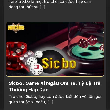
Tài xỉu XD5 là một trò chơi cá cược hấp dẫn
đang thu hút sự [...]
Sicbo: Game Xí Ngầu Online, Tỷ Lệ Trả
Thưởng Hấp Dẫn
Trò chơi Sicbo, hay còn được biết đến với tên gọi
quen thuộc xí ngầu, [...]