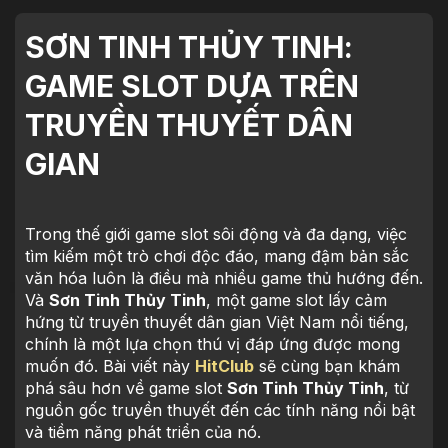
SƠN TINH THỦY TINH:
GAME SLOT DỰA TRÊN
TRUYỀN THUYẾT DÂN
GIAN
Trong thế giới game slot sôi động và đa dạng, việc
tìm kiếm một trò chơi độc đáo, mang đậm bản sắc
văn hóa luôn là điều mà nhiều game thủ hướng đến.
Và
Sơn Tinh Thủy Tinh
, một game slot lấy cảm
hứng từ truyền thuyết dân gian Việt Nam nổi tiếng,
chính là một lựa chọn thú vị đáp ứng được mong
muốn đó. Bài viết này
HitClub
sẽ cùng bạn khám
phá sâu hơn về game slot
Sơn Tinh Thủy Tinh
, từ
nguồn gốc truyền thuyết đến các tính năng nổi bật
và tiềm năng phát triển của nó.