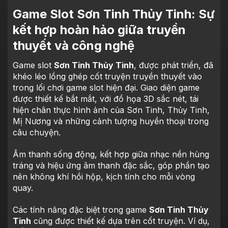
Game Slot Sơn Tinh Thủy Tinh: Sự
kết hợp hoàn hảo giữa truyền
thuyết và công nghệ
Game slot
Sơn Tinh Thủy Tinh
, được phát triển, đã
khéo léo lồng ghép cốt truyện truyền thuyết vào
trong lối chơi game slot hiện đại. Giao diện game
được thiết kế bắt mắt, với đồ họa 3D sắc nét, tái
hiện chân thực hình ảnh của Sơn Tinh, Thủy Tinh,
Mị Nương và những cảnh tượng huyền thoại trong
câu chuyện.
Âm thanh sống động, kết hợp giữa nhạc nền hùng
tráng và hiệu ứng âm thanh đặc sắc, góp phần tạo
nên không khí hồi hộp, kịch tính cho mỗi vòng
quay.
Các tính năng đặc biệt trong game
Sơn Tinh Thủy
Tinh
cũng được thiết kế dựa trên cốt truyện. Ví dụ,