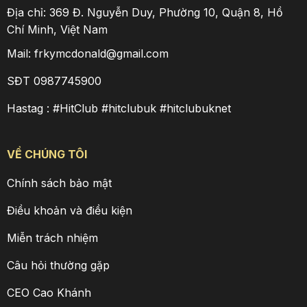
Địa chỉ: 369 Đ. Nguyễn Duy, Phường 10, Quận 8, Hồ
Chí Minh, Việt Nam
Mail:
frkymcdonald@gmail.com
SĐT 0987745900
Hastag : #HitClub #hitclubuk #hitclubuknet
VỀ CHÚNG TÔI
Chính sách bảo mật
Điều khoản và điều kiện
Miễn trách nhiệm
Câu hỏi thường gặp
CEO Cao Khánh