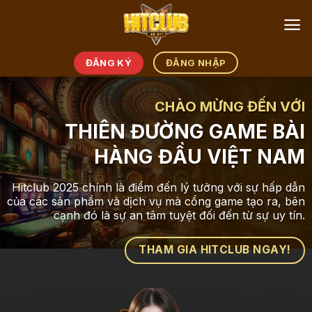
Chuyển
đến
nội
dung
ĐĂNG KÝ
ĐĂNG NHẬP
CHÀO MỪNG ĐẾN VỚI
THIÊN ĐƯỜNG GAME BÀI
HÀNG ĐẦU VIỆT NAM
Hitclub 2025 chính là điểm đến lý tưởng với sự hấp dẫn
của các sản phẩm và dịch vụ mà cổng game tạo ra, bên
cạnh đó là sự an tâm tuyệt đối đến từ sự uy tín.
THAM GIA HITCLUB NGAY!