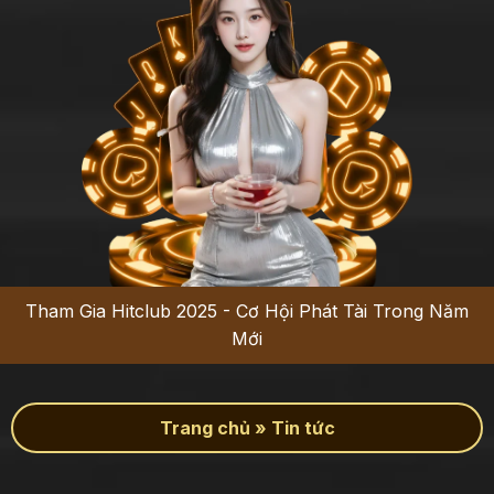
Tham Gia Hitclub 2025 - Cơ Hội Phát Tài Trong Năm
Mới
Trang chủ
»
Tin tức