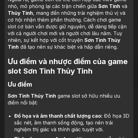
nhỏ, mô phỏng lại các trận chiến giữa
Sơn Tinh
và
Thủy Tinh
, mang đến những trải nghiệm thú vị và
cơ hội nhận thêm phần thưởng. Cách chơi game
slot cơ bản vẫn được giữ nguyên, dễ dàng tiếp cận
với cả người chơi mới và người chơi lâu năm. Tuy
nhiên, sự kết hợp với cốt truyện
Sơn Tinh Thủy
Tinh
đã tạo nên sự khác biệt và hấp dẫn riêng.
Ưu điểm và nhược điểm của game
slot Sơn Tinh Thủy Tinh
Ưu điểm
Sơn Tinh Thủy Tinh
game slot sở hữu nhiều ưu
điểm nổi bật:
Đồ họa và âm thanh chất lượng cao:
Đồ họa 3D
sắc nét, âm thanh sống động, tạo nên trải
nghiệm thị giác và thính giác tuyệt vời.