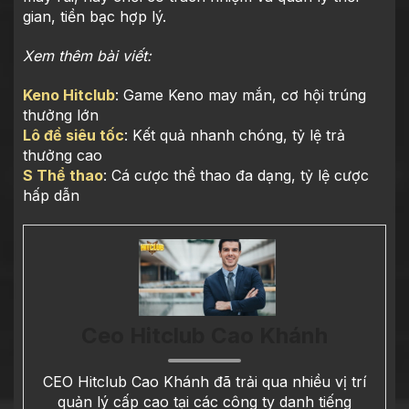
gian, tiền bạc hợp lý.
Xem thêm bài viết:
Keno Hitclub
: Game Keno may mắn, cơ hội trúng
thưởng lớn
Lô đề siêu tốc
: Kết quả nhanh chóng, tỷ lệ trả
thưởng cao
S Thể thao
: Cá cược thể thao đa dạng, tỷ lệ cược
hấp dẫn
Ceo Hitclub Cao Khánh
CEO Hitclub Cao Khánh đã trải qua nhiều vị trí
quản lý cấp cao tại các công ty danh tiếng