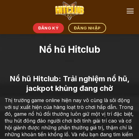
Chuyển
đến
nội
dung
ĐĂNG KÝ
ĐĂNG NHẬP
Nổ hũ Hitclub
Nổ hũ Hitclub: Trải nghiệm nổ hũ,
jackpot khủng đang chờ
Thị trường game online hiện nay vô cùng là sôi động
với sự xuất hiện của hàng loạt trò chơi hấp dẫn. Trong
đó, game nổ hũ đổi thưởng luôn giữ một vị trí đặc biệt,
thu hút đông đảo người chơi bởi tính giải trí cao và cơ
hội giành được những phần thưởng giá trị, thậm chí là
những khoản tiền khổng lồ. Và nếu bạn đang tìm kiếm