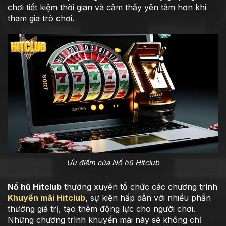
chơi tiết kiệm thời gian và cảm thấy yên tâm hơn khi
tham gia trò chơi.
Ưu điểm của Nổ hũ Hitclub
Nổ hũ Hitclub
thường xuyên tổ chức các chương trình
Khuyến mãi Hitclub
,
sự kiện hấp dẫn với nhiều phần
thưởng giá trị, tạo thêm động lực cho người chơi.
Những chương trình khuyến mãi này sẽ không chỉ