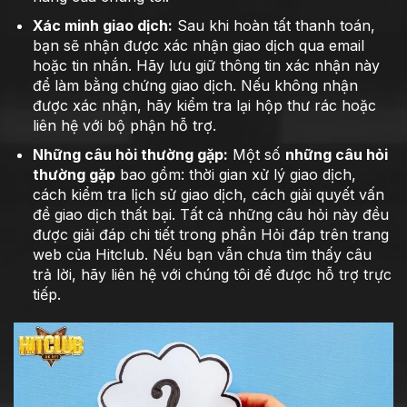
Xác minh giao dịch:
Sau khi hoàn tất thanh toán,
bạn sẽ nhận được xác nhận giao dịch qua email
hoặc tin nhắn. Hãy lưu giữ thông tin xác nhận này
để làm bằng chứng giao dịch. Nếu không nhận
được xác nhận, hãy kiểm tra lại hộp thư rác hoặc
liên hệ với bộ phận hỗ trợ.
Những câu hỏi thường gặp:
Một số
những câu hỏi
thường gặp
bao gồm: thời gian xử lý giao dịch,
cách kiểm tra lịch sử giao dịch, cách giải quyết vấn
đề giao dịch thất bại. Tất cả những câu hỏi này đều
được giải đáp chi tiết trong phần Hỏi đáp trên trang
web của Hitclub. Nếu bạn vẫn chưa tìm thấy câu
trả lời, hãy liên hệ với chúng tôi để được hỗ trợ trực
tiếp.