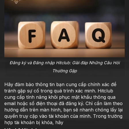
Đăng ký và Đăng nhập Hitclub: Giải đáp Những Câu Hỏi
Thường Gặp
Hãy đảm bảo thông tin bạn cung cấp chính xác để
tránh gặp sự cố trong quá trình xác minh. Hitclub
cung cấp tính năng khôi phục mật khẩu thông qua
email hoặc số điện thoại đã đăng ký. Chỉ cần làm theo
hướng dẫn trên màn hình, bạn sẽ nhanh chóng lấy lại
quyền truy cập vào tài khoản của mình. Trong trường
hợp tài khoản bị khóa, hãy