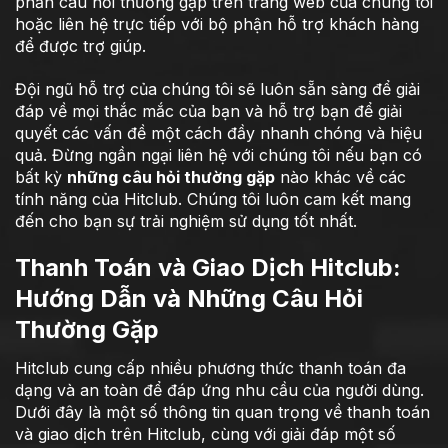
phần câu hỏi thường gặp trên trang web của chúng tôi
hoặc liên hệ trực tiếp với bộ phận hỗ trợ khách hàng
để được trợ giúp.
Đ
ội ngũ hỗ trợ của chúng tôi sẽ luôn sẵn sàng để giải
đáp về mọi thắc mắc của bạn và hỗ trợ bạn để giải
quyết các vấn đề một cách đầy nhanh chóng và hiệu
quả. Đừng ngần ngại liên hệ với chúng tôi nếu bạn có
bất kỳ
những câu hỏi thường gặp
nào khác về các
tính năng của Hitclub. Chúng tôi luôn cam kết mang
đến cho bạn sự trải nghiệm sử dụng tốt nhất.
Thanh Toán và Giao Dịch Hitclub:
Hướng Dẫn và Những Câu Hỏi
Thường Gặp
Hitclub cung cấp nhiều phương thức thanh toán đa
dạng và an toàn để đáp ứng nhu cầu của người dùng.
Dưới đây là một số thông tin quan trọng về thanh toán
và giao dịch trên Hitclub, cùng với giải đáp một số