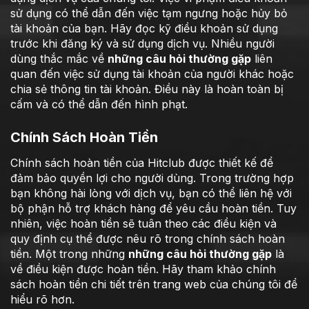
sử dụng có thể dẫn đến việc tạm ngưng hoặc hủy bỏ
tài khoản của bạn. Hãy đọc kỹ điều khoản sử dụng
trước khi đăng ký và sử dụng dịch vụ. Nhiều người
dùng thắc mắc về
những câu hỏi thường gặp
liên
quan đến việc sử dụng tài khoản của người khác hoặc
chia sẻ thông tin tài khoản. Điều này là hoàn toàn bị
cấm và có thể dẫn đến hình phạt.
Chính Sách Hoàn Tiền
Chính sách hoàn tiền của Hitclub được thiết kế để
đảm bảo quyền lợi cho người dùng. Trong trường hợp
bạn không hài lòng với dịch vụ, bạn có thể liên hệ với
bộ phận hỗ trợ khách hàng để yêu cầu hoàn tiền. Tuy
nhiên, việc hoàn tiền sẽ tuân theo các điều kiện và
quy định cụ thể được nêu rõ trong chính sách hoàn
tiền. Một trong những
những câu hỏi thường gặp
là
về điều kiện được hoàn tiền. Hãy tham khảo chính
sách hoàn tiền chi tiết trên trang web của chúng tôi để
hiểu rõ hơn.