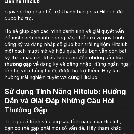
Liên hệ Hitclub
ngay với bộ phận hỗ trợ khách hàng của Hitclub để
được hỗ trợ.
Họ sẽ giúp bạn xác minh danh tính và giải quyết vấn
đề một cách nhanh chóng. Việc hiểu rõ về quy trình
đăng ký và đăng nhập sẽ giúp bạn trải nghiệm Hitclub
một cách mượt mà và hiệu quả. Nếu bạn vẫn còn bất
kỳ thắc mắc nào khác liên quan đến
những câu hỏi
thường gặp
về đăng ký và đăng nhập, đừng ngần ngại
liên hệ với chúng tôi để được hỗ trợ thêm. Hãy tận
hưởng trải nghiệm tuyệt vời cùng Hitclub!
Sử dụng Tính Năng Hitclub: Hướng
Dẫn và Giải Đáp Những Câu Hỏi
Thường Gặp
Trong quá trình sử dụng các tính năng của Hitclub,
bạn có thể gặp phải một số vấn đề. Hãy tham khảo